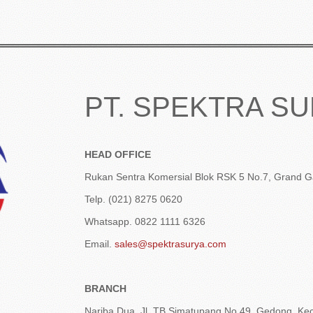
PT. SPEKTRA S
HEAD OFFICE
Rukan Sentra Komersial Blok RSK 5 No.7, Grand Ga
Telp. (021) 8275 0620
Whatsapp. 0822 1111 6326
Email.
sales@spektrasurya.com
BRANCH
Nariba Dua, Jl. TB Simatupang No.49, Gedong, Kec