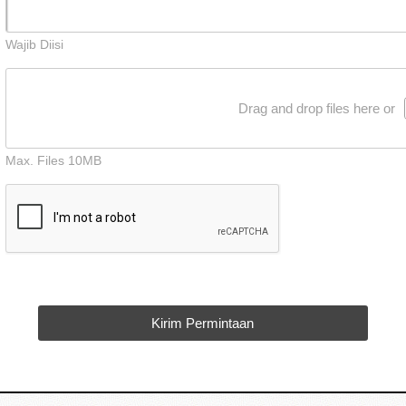
Wajib Diisi
Drag and drop files here or
Max. Files 10MB
Kirim Permintaan