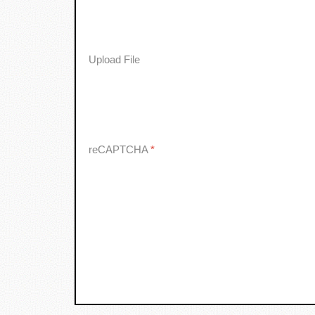
Upload File
reCAPTCHA
*