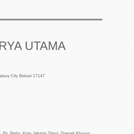
URYA UTAMA
laxy City Bekasi 17147
. Ps. Rebo, Kota Jakarta Timur, Daerah Khusus